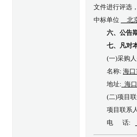
文件进行评选
中标单位
北
六、公告
七、凡对
(一)采购
名称
:
海口
地址
:
海
(二)项目
项目联系
电
话
: