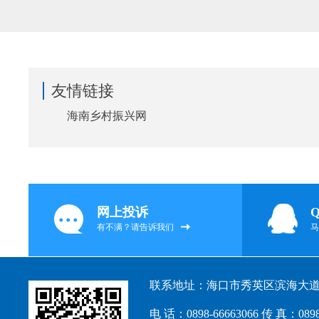
友情链接
海南乡村振兴网
网上投诉
有不满？请告诉我们
马
联系地址：海口市秀英区滨海大道1
电 话：0898-66663066 传 真：0898