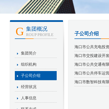
G
集团概况
子公司介绍
ROUP PROFILE
海口市公共充电投
集团简介
海口市交投建设开
组织机构
海口市公共交通有
海口市公共停车运
子公司介绍
海口市数智科技有
经营状况
人事信息